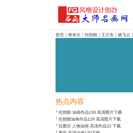
曾浩
｜
维米尔
｜
伦勃朗
｜
王沂东
｜
杨飞云
热点内容
伦勃朗 油画作品130 高清图片下载
伦勃朗油画作品129 高清图片下载
拉图尔 人物油画 高清作品22 下载
塞尚 高清油画120下载