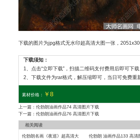
下载的图片为jpg格式无水印超高清大图一张，2051x30
下载须知：
1、点击“立即下载”，扫描二维码支付费用后即可下
2、下载文件为rar格式，解压缩即可，当日可免费重
￥8
素材价格：
上一篇：
伦勃朗油画作品74 高清图片下载
下一篇：
伦勃朗油画作品76 高清图片下载
相关阅读
伦勃朗名画《夜巡》超高清大
伦勃朗 油画作品133 高清