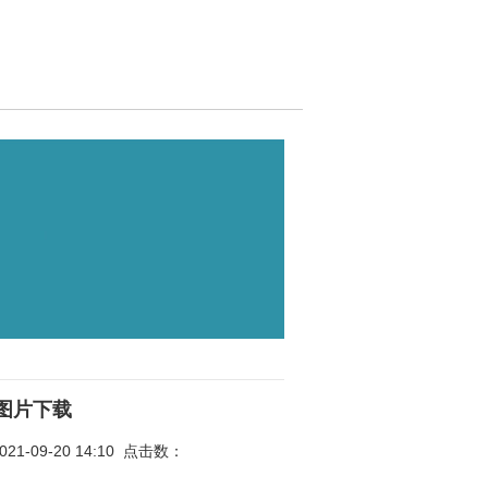
清图片下载
9-20 14:10 点击数：