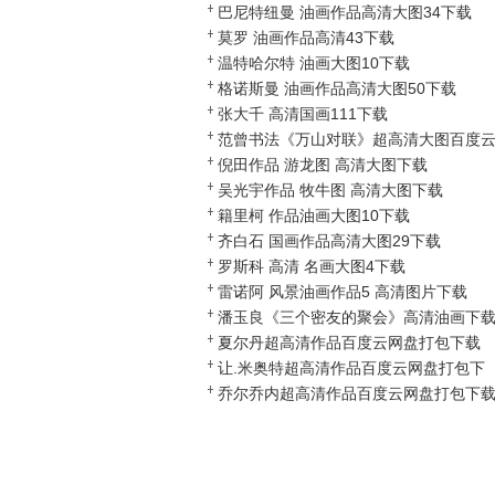
巴尼特纽曼 油画作品高清大图34下载
莫罗 油画作品高清43下载
温特哈尔特 油画大图10下载
格诺斯曼 油画作品高清大图50下载
张大千 高清国画111下载
范曾书法《万山对联》超高清大图百度
网盘下载
倪田作品 游龙图 高清大图下载
吴光宇作品 牧牛图 高清大图下载
籍里柯 作品油画大图10下载
齐白石 国画作品高清大图29下载
罗斯科 高清 名画大图4下载
雷诺阿 风景油画作品5 高清图片下载
潘玉良《三个密友的聚会》高清油画下
夏尔丹超高清作品百度云网盘打包下载
让.米奥特超高清作品百度云网盘打包下
载
乔尔乔内超高清作品百度云网盘打包下