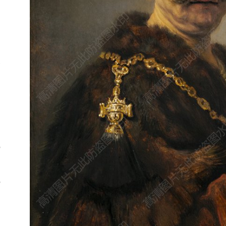
云
载
载