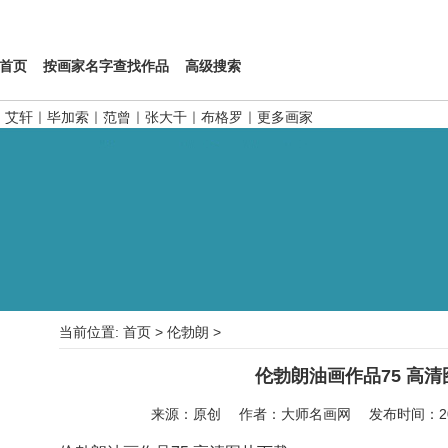
首页
按画家名字查找作品
高级搜索
｜
艾轩
｜
毕加索
｜
范曾
｜
张大千
｜
布格罗
｜
更多画家
当前位置:
首页
>
伦勃朗
>
伦勃朗油画作品75 高
来源：原创 作者：大师名画网 发布时间：2021-0