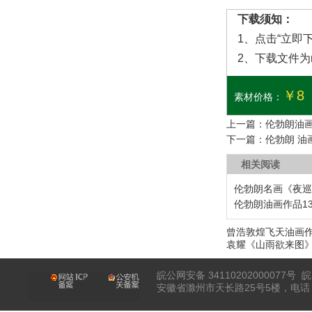
下载须知：
1、点击“立即
2、下载文件为
￥8
素材价格：
上一篇：
伦勃朗油画
下一篇：
伦勃朗 油
相关阅读
伦勃朗名画《夜巡
伦勃朗油画作品13
曾浩敦煌飞天油画作
袁耀《山雨欲来图
皖公网安备 34110202000077号
皖
安徽省滁州市天长路25号5楼，电话：15