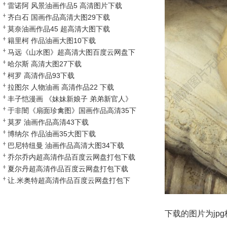
雷诺阿 风景油画作品5 高清图片下载
齐白石 国画作品高清大图29下载
莫奈油画作品45 超高清大图下载
籍里柯 作品油画大图10下载
马远《山水图》超高清大图百度云网盘下
载
哈尔斯 高清大图27下载
柯罗 高清作品93下载
拉图尔 人物油画 高清作品22 下载
丰子恺漫画 《妹妹新娘子 弟弟新官人》
高清作品下载
于非闇《扇面珍禽图》国画作品高清35下
载
莫罗 油画作品高清43下载
博纳尔 作品油画35大图下载
巴尼特纽曼 油画作品高清大图34下载
乔尔乔内超高清作品百度云网盘打包下载
夏尔丹超高清作品百度云网盘打包下载
让.米奥特超高清作品百度云网盘打包下
载
下载的图片为jpg