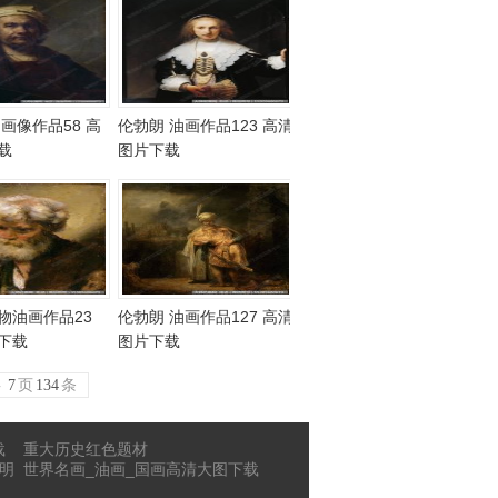
画像作品58 高
伦勃朗 油画作品123 高清
载
图片下载
物油画作品23
伦勃朗 油画作品127 高清
下载
图片下载
共
7
页
134
条
载
重大历史红色题材
明
世界名画_油画_国画高清大图下载