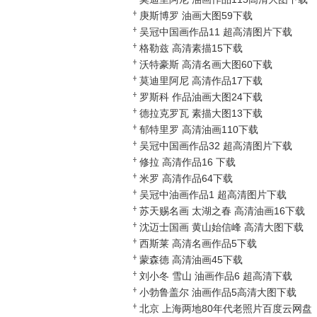
庚斯博罗 油画大图59下载
吴冠中国画作品11 超高清图片下载
格勒兹 高清素描15下载
沃特豪斯 高清名画大图60下载
莫迪里阿尼 高清作品17下载
罗斯科 作品油画大图24下载
德拉克罗瓦 素描大图13下载
郁特里罗 高清油画110下载
吴冠中国画作品32 超高清图片下载
修拉 高清作品16 下载
米罗 高清作品64下载
吴冠中油画作品1 超高清图片下载
苏天赐名画 太湖之春 高清油画16下载
沈迈士国画 黄山始信峰 高清大图下载
西斯莱 高清名画作品5下载
蒙森德 高清油画45下载
刘小冬 雪山 油画作品6 超高清下载
小勃鲁盖尔 油画作品5高清大图下载
北京 上海两地80年代老照片百度云网盘