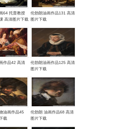
画64 托普教授
伦勃朗油画作品131 高清
课 高清图片下载
图片下载
画作品42 高清
伦勃朗油画作品125 高清
图片下载
物油画作品45
伦勃朗 油画作品68 高清
下载
图片下载