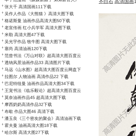
齐白石
高清国画
高清作品下载
张大千 高清国画111下载
吴作人作品《大熊猫 》高清大图下载
格诺斯曼 油画作品高清大图50下载
老宣传画 红小兵学军 高清大图下载
米勒 高清大图47下载
吴光宇作品 牧牛图 高清大图下载
塞尚 高清油画120下载
范曾书法《万山对联》超高清大图百度云
网盘下载
透纳风景油画作品33 高清图片下载
马远《山水图》超高清大图百度云网盘下
载
拉图尔 人物油画 高清作品22 下载
巴尼特纽曼 油画作品高清大图34下载
王宠书法《临乐毅论》超高清大图百度云
网盘下载
莫奈油画作品45 超高清大图下载
摩西奶奶高清作品32下载
布歇 作品大图46 高清下载
潘玉良《三个密友的聚会》高清油画下载
霍夫曼 油画高清大图18下载
哈尔斯 高清大图27下载