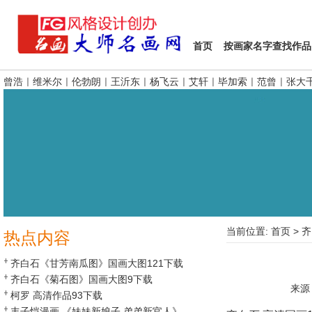
首页
按画家名字查找作品
曾浩
｜
维米尔
｜
伦勃朗
｜
王沂东
｜
杨飞云
｜
艾轩
｜
毕加索
｜
范曾
｜
张大
当前位置:
首页
>
齐
热点内容
齐白石《甘芳南瓜图》国画大图121下载
齐白石《菊石图》国画大图9下载
来源
柯罗 高清作品93下载
丰子恺漫画 《妹妹新娘子 弟弟新官人》