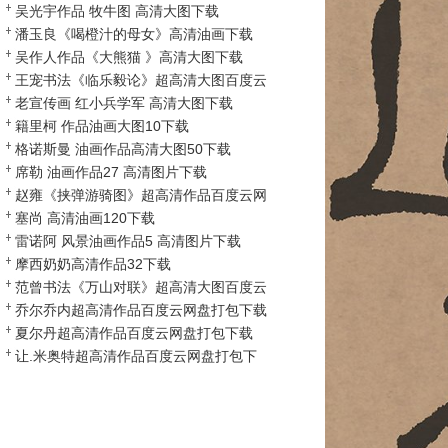
载
吴光宇作品 牧牛图 高清大图下载
潘玉良《喝橙汁的母女》高清油画下载
吴作人作品《大熊猫 》高清大图下载
王宠书法《临乐毅论》超高清大图百度云
网盘下载
老宣传画 红小兵学军 高清大图下载
籍里柯 作品油画大图10下载
格诺斯曼 油画作品高清大图50下载
席勒 油画作品27 高清图片下载
赵雍《挟弹游骑图》超高清作品百度云网
盘下载
塞尚 高清油画120下载
雷诺阿 风景油画作品5 高清图片下载
摩西奶奶高清作品32下载
范曾书法《万山对联》超高清大图百度云
网盘下载
乔尔乔内超高清作品百度云网盘打包下载
夏尔丹超高清作品百度云网盘打包下载
让.米奥特超高清作品百度云网盘打包下
载