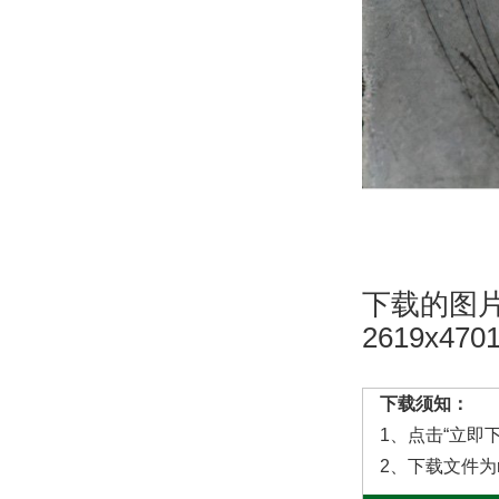
下载的图片
2619x47
下载须知：
1、点击“立即
2、下载文件为