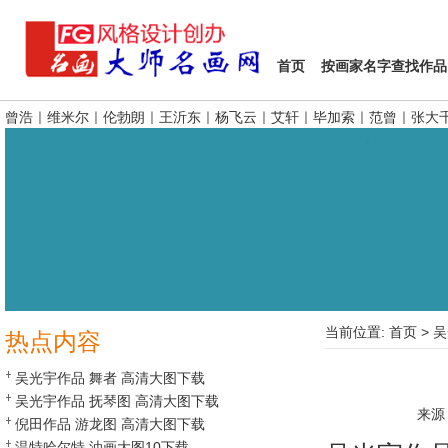
首页
按画家名字查找作品
曾浩
｜
维米尔
｜
伦勃朗
｜
王沂东
｜
杨飞云
｜
艾轩
｜
毕加索
｜
范曾
｜
张大
当前位置:
首页
>
吴
热点内容
吴光宇作品 舞者 高清大图下载
吴光宇作品 抚琴图 高清大图下载
来源
倪田作品 游龙图 高清大图下载
温特哈尔特 油画大图10下载