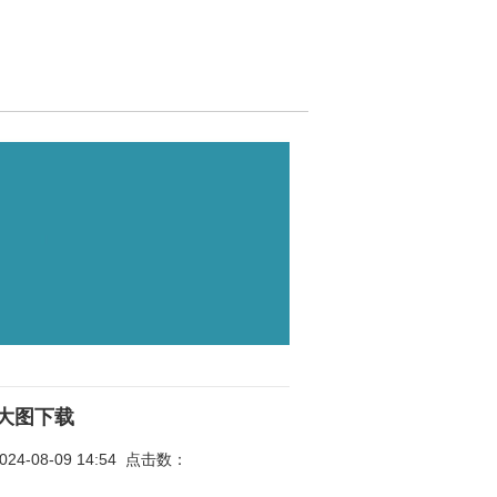
清大图下载
8-09 14:54 点击数：