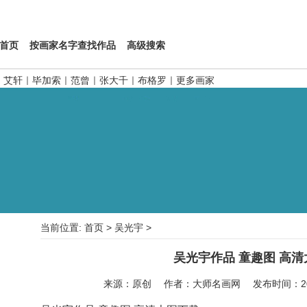
首页
按画家名字查找作品
高级搜索
｜
艾轩
｜
毕加索
｜
范曾
｜
张大千
｜
布格罗
｜
更多画家
当前位置:
首页
>
吴光宇
>
吴光宇作品 童趣图 高
来源：原创 作者：大师名画网 发布时间：2024-0